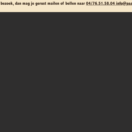
n bezoek, dan mag je gerust mailen of bellen naar
04/76.51.58.04
info@pa