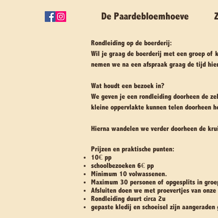
De Paardebloemhoeve
Rondleiding op de boerderij:
Wil je graag de boerderij met een groep o
nemen we na een afspraak graag de tijd hie
Wat houdt een bezoek in?
We geven je een rondleiding doorheen de zel
kleine oppervlakte kunnen telen doorheen het 
Hierna wandelen we verder doorheen de kru
Prijzen en praktische punten:
10€ pp
schoolbezoeken 6€ pp
Minimum 10 volwassenen.
Maximum 30 personen of opgesplits in groe
Afsluiten doen we met proevertjes van onze
Rondleiding duurt circa 2u
gepaste kledij en schoeisel zijn aangeraden 