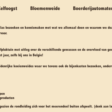
Zelfoogst
Bloemenweide
Boerderijautomate
f klas bezoeken en kennismaken met wat we allemaal doen en waarom we d
rvoor.
fpluktuin met uitleg over de verschillende gewassen en de overvloed van gev
jaar, zelfs bij ons in Belgie!
idenrijke koeienweides waar we tevens ook de bijenkasten bezoeken, onder
pen
 producten
gezien de rondleiding zich voor het meerendeel buiten afspeelt. (denk aan la